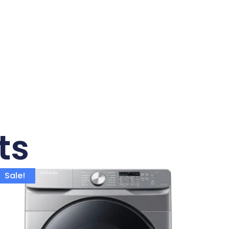
ts
Sale!