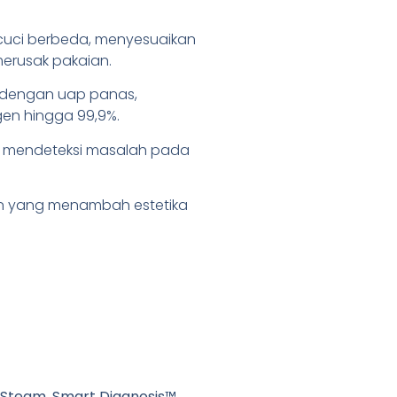
uci berbeda, menyesuaikan
merusak pakaian.
 dengan uap panas,
en hingga 99,9%.
uk mendeteksi masalah pada
n yang menambah estetika
, Steam, Smart Diagnosis™