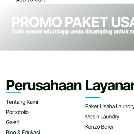
PROMO PAKET US
Tulis nomor whatsapp anda disamping untuk 
Perusahaan
Layana
Tentang Kami
Paket Usaha Laundr
Portofolio
Mesin Laundry
Galeri
Kenzo Boiler
Blog & Edukasi