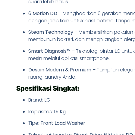
suara lebih halus.
6 Motion DD
– Menghadirkan 6 gerakan menc
dengan jenis kain untuk hasil optimal tanpa 
Steam Technology
– Membersihkan pakaian
membunuh bakteri, dan menghilangkan alerg
Smart Diagnosis™
– Teknologi pintar LG unt
mesin melalui aplikasi smartphone.
Desain Modern & Premium
– Tampilan elega
ruang laundry Anda.
Spesifikasi Singkat:
Brand:
LG
Kapasitas:
15 Kg
Tipe:
Front Load Washer
Teknologi:
Inverter Direct Drive, 6 Motion DD