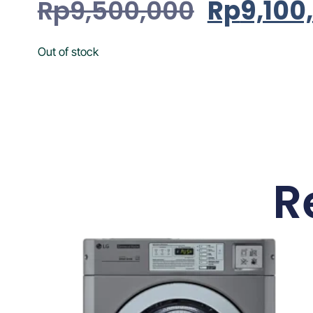
Rp
9,500,000
Rp
9,100
Out of stock
R