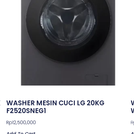
X
WASHER MESIN CUCI LG 20KG
F2520SNEG1
Rp
12,500,000
R
Add To Cart
A