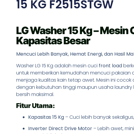
15 KG F2515STGW
LG Washer 15 Kg – Mesin 
Kapasitas Besar
Mencuci Lebih Banyak, Hemat Energi, dan Hasil Ma
Washer LG 15 Kg adalah mesin cuci
front load
berk
untuk memberikan kemudahan mencuci pakaian d
menjaga kualitas kain tetap awet. Mesin ini coco
dengan kebutuhan tinggi maupun usaha laundry ki
bersih maksimal.
Fitur Utama:
Kapasitas 15 Kg
– Cuci lebih banyak sekaligu
Inverter Direct Drive Motor
– Lebih awet, min