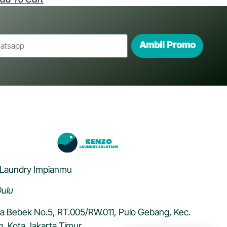
Ambil Promo
Laundry Impianmu
ulu
wa Bebek No.5, RT.005/RW.011, Pulo Gebang, Kec.
, Kota Jakarta Timur