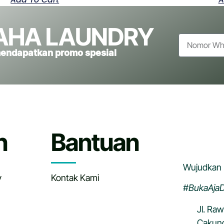
AHA LAUNDRY
mendapatkan promo spesial
n
Bantuan
Wujudkan 
y
Kontak Kami
#BukaAjaD
Jl. Ra
Cakung