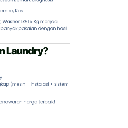
rtemen, Kos
r,
Washer LG 15 Kg
menjadi
ih banyak pakaian dengan hasil
n Laundry
?
y
ap (mesin + instalasi + sistem
enawaran harga terbaik!