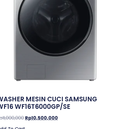
WASHER MESIN CUCI SAMSUNG
WF16 WF16T6000GP/SE
p
11,000,000
Rp
10,500,000
dd To Cart