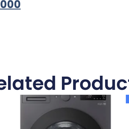
,000
elated Produc