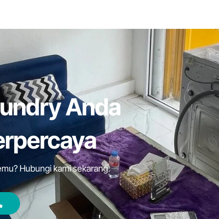
aundry Anda
erpercaya
rtemu? Hubungi kami sekarang.