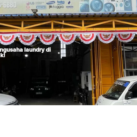
ngusaha laundry di
k!