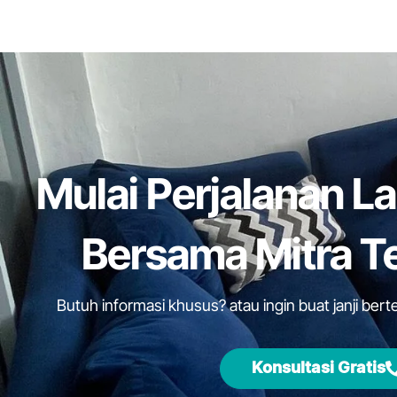
Mulai Perjalanan L
Bersama Mitra T
Butuh informasi khusus? atau ingin buat janji be
Konsultasi Gratis