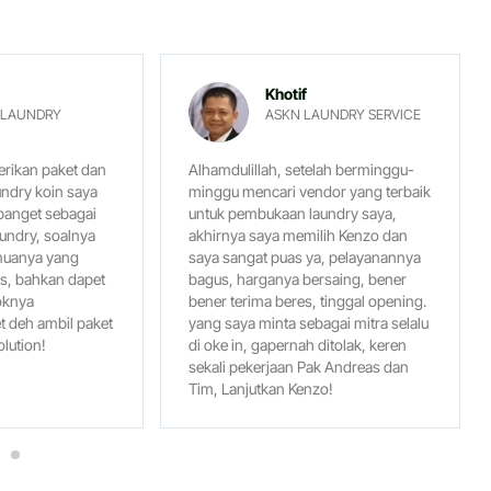
Khotif
 LAUNDRY
ASKN LAUNDRY SERVICE
rikan paket dan
Alhamdulillah, setelah berminggu-
undry koin saya
minggu mencari vendor yang terbaik
 banget sebagai
untuk pembukaan laundry saya,
undry, soalnya
akhirnya saya memilih Kenzo dan
emuanya yang
saya sangat puas ya, pelayanannya
is, bahkan dapet
bagus, harganya bersaing, bener
oknya
bener terima beres, tinggal opening.
 deh ambil paket
yang saya minta sebagai mitra selalu
lution!
di oke in, gapernah ditolak, keren
sekali pekerjaan Pak Andreas dan
Tim, Lanjutkan Kenzo!