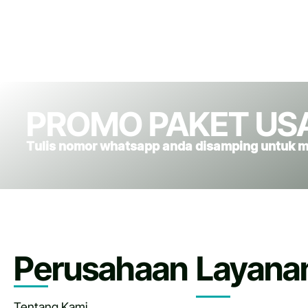
PROMO PAKET US
Tulis nomor whatsapp anda disamping untuk 
Perusahaan
Layana
Tentang Kami