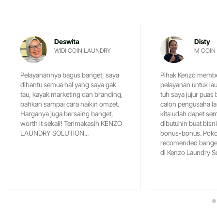
Deswita
Disty
WIDI COIN LAUNDRY
M COIN
Pelayanannya bagus banget, saya
Pihak Kenzo membe
dibantu semua hal yang saya gak
pelayanan untuk la
tau, kayak marketing dan branding,
tuh saya jujur puas
bahkan sampai cara naikin omzet.
calon pengusaha la
Harganya juga bersaing banget,
kita udah dapet s
worth it sekali! Terimakasih KENZO
dibutuhin buat bisn
LAUNDRY SOLUTION...
bonus-bonus. Pok
recomended banget
di Kenzo Laundry So