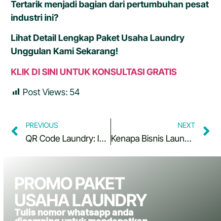
Tertarik menjadi bagian dari pertumbuhan pesat
industri ini?
Lihat Detail Lengkap Paket Usaha Laundry
Unggulan Kami Sekarang!
KLIK DI SINI UNTUK KONSULTASI GRATIS
Post Views:
54
PREVIOUS
NEXT
QR Code Laundry: Inovasi Digital yang Mengubah Pasar Laundry di Indonesia
Kenapa Bisnis Laundry Coin Menjanjikan Saat Ramadhan?
PROMO PAKET
USAHA LAUNDRY
Tulis nomor whatsapp anda